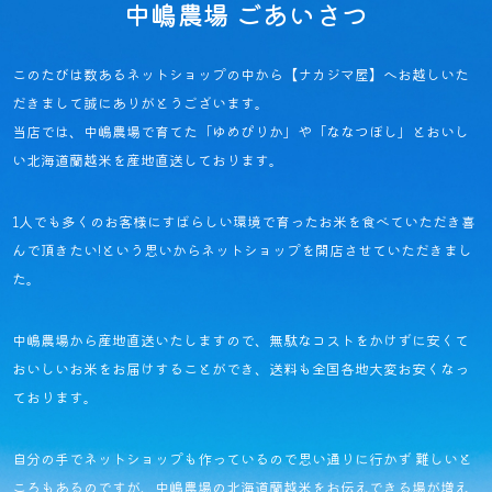
中嶋農場 ごあいさつ
このたびは数あるネットショップの中から【ナカジマ屋】へお越しいた
だきまして誠にありがとうございます。
当店では、中嶋農場で育てた「ゆめぴりか」や「ななつぼし」と
おいし
い北海道蘭越米を産地直送しております。
1人でも多くのお客様にすばらしい環境で育ったお米を食べていただき喜
んで頂きたい!という思いから
ネットショップを開店させていただきまし
た。
中嶋農場から産地直送いたしますので、
無駄なコストをかけずに安くて
おいしいお米をお届けすることができ、
送料も全国各地大変お安くなっ
ております。
自分の手でネットショップも作っているので思い通りに行かず 難しいと
ころもあるのですが、
中嶋農場の北海道蘭越米をお伝えできる場が増え