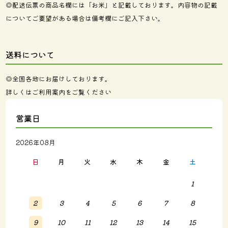
◎配送伝票の商品名欄には「お米」と記載しております。内容物の記載
についてご要望がある場合は備考欄にご記入下さい。
送料について
◎全国各地にお届けしております。
詳しくは
ご利用案内
をご覧ください
営業日
2026年08月
日
月
火
水
木
金
土
1
2
3
4
5
6
7
8
9
10
11
12
13
14
15