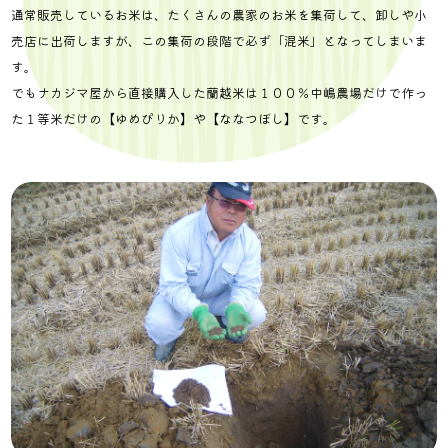
通常販売しているお米は、たくさんの農家のお米を集荷して、卸しや小
売店に出荷しますが、この集荷の段階で必ず「混米」となってしまいま
す。
でもナカジマ屋から直接購入した蘭越米は１００％中嶋農場だけで作っ
た１等米だけの【ゆめぴりか】や【ななつぼし】です。