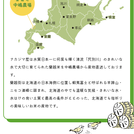
ナカジマ屋は水質日本一に何度も輝く清流「尻別川」のきれいな
水で大切に育てられた蘭越米を中嶋農場から産地直送しておりま
す。
蘭越街は北海道の日本海側に位置し蝦夷富士と呼ばれる羊蹄山・
ニセコ連峰に囲まれ、北海道の中でも温暖な気候・きれいな水・
水はけの良い土質と最高の条件がととのった、北海道でも指折り
の美味しいお米の産地です。